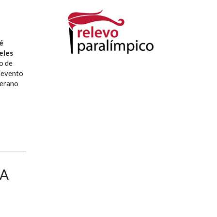
é
eles
o de
r evento
verano
LA