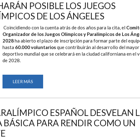
HARÁN POSIBLE LOS JUEGOS
Y
PARALÍMPICO
CONTARÁ
ÍMPICOS DE LOS ÁNGELES
CON
UNA
PRUEBA
Coincidiendo con la cuenta atrás de dos años para la cita, el
Comit
DE
Organizador de los Juegos Olímpicos y Paralímpicos de Los Áng
TEAM
SPRINT
2028
ha abierto el plazo de inscripción para formar parte del equip
INCLUSIVO
hasta
60.000 voluntarios
que contribuirán al desarrollo del mayo
deportivo mundial que se celebrará en la ciudad californiana en el 
de 2028.
LEER MÁS
SOBRE
LA28
ABRE
EL
PROCESO
PARA
SELECCIONAR
PARALÍMPICO ESPAÑOL DESVELAN 
A
LOS
A BÁSICA PARA RENDIR COMO UN
60.000
VOLUNTARIOS
QUE
TE
HARÁN
POSIBLE