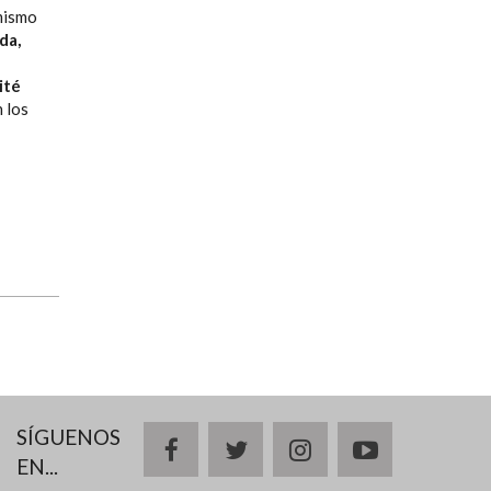
 mismo
da,
ité
 los
SÍGUENOS
facebook
twitter
instagram
youtube
EN...