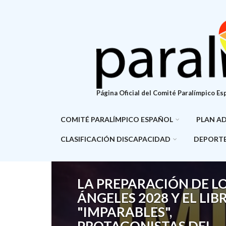
Pasar
al
contenido
principal
Página Oficial del Comité Paralímpico Es
COMITÉ PARALÍMPICO ESPAÑOL
PLAN A
CLASIFICACIÓN DISCAPACIDAD
DEPORTE
Previous
EL CAMPEONATO DE
ESPAÑA DE PISTA ÉLITE
SUB23 Y PARALÍMPICO
CONTARÁ CON UNA