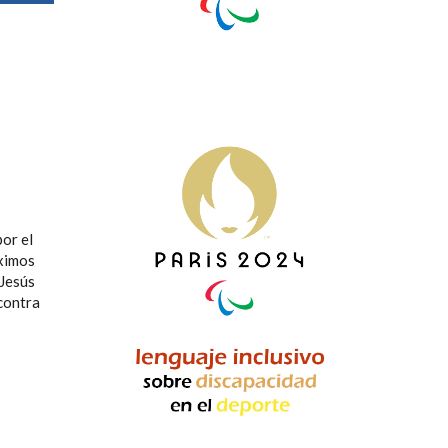
por el
óximos
 Jesús
 contra