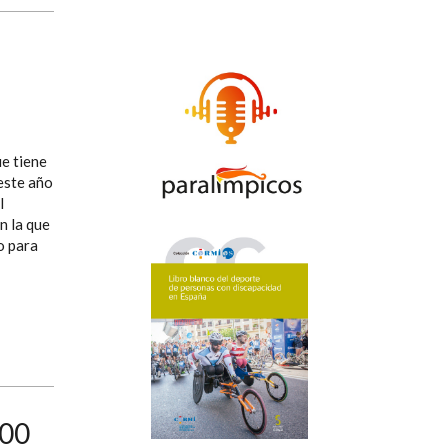
ue tiene
 este año
l
n la que
o para
000