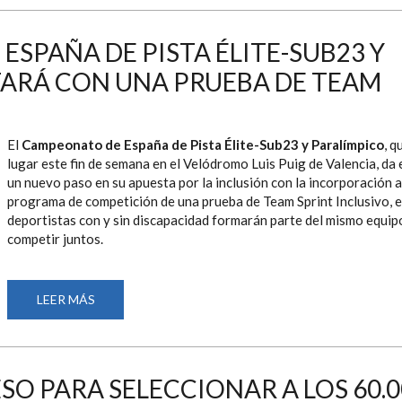
ÁNGELES
2028
Y
ESPAÑA DE PISTA ÉLITE-SUB23 Y
EL
LIBRO
ARÁ CON UNA PRUEBA DE TEAM
"IMPARABLES",
PROTAGONISTAS
DEL
‘PÓDCAST
PARALÍMPICO’
DE
El
Campeonato de España de Pista Élite-Sub23 y Paralímpico
, q
JULIO
lugar este fin de semana en el Velódromo Luis Puig de Valencia, da
un nuevo paso en su apuesta por la inclusión con la incorporación a
programa de competición de una prueba de Team Sprint Inclusivo, e
deportistas con y sin discapacidad formarán parte del mismo equip
competir juntos.
LEER MÁS
SOBRE
EL
CAMPEONATO
DE
ESPAÑA
DE
PISTA
SO PARA SELECCIONAR A LOS 60.
ÉLITE-
SUB23