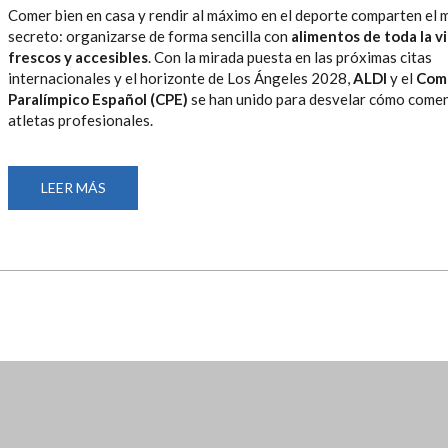
LOS
Comer bien en casa y rendir al máximo en el deporte comparten el
JUEGOS
secreto: organizarse de forma sencilla con
alimentos de toda la vi
OLÍMPICOS
Y
frescos y accesibles
. Con la mirada puesta en las próximas citas
PARALÍMPICOS
internacionales y el horizonte de Los Ángeles 2028,
ALDI
y el
Com
DE
LOS
Paralímpico Español (CPE)
se han unido para desvelar cómo comen
ÁNGELES
atletas profesionales.
LEER MÁS
SOBRE
ALDI
Y
EL
COMITÉ
PARALÍMPICO
ESPAÑOL
DESVELAN
LA
LISTA
DE
LA
COMPRA
BÁSICA
PARA
RENDIR
COMO
UN
DEPORTISTA