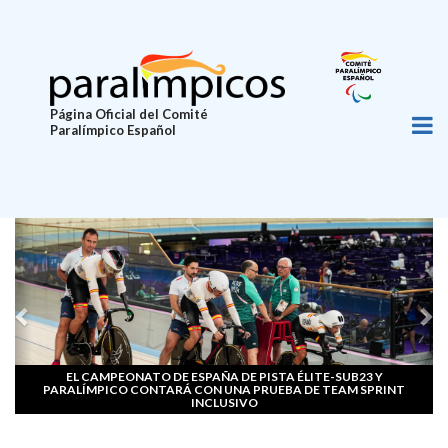
Pasar
al
contenido
principal
Página Oficial del Comité
Paralímpico Español
Previous
Ne
EL CAMPEONATO DE ESPAÑA DE PISTA ÉLITE-SUB23 Y
PARALÍMPICO CONTARÁ CON UNA PRUEBA DE TEAM SPRINT
INCLUSIVO