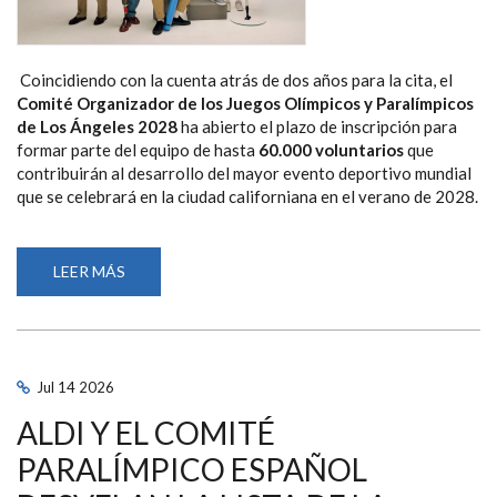
Coincidiendo con la cuenta atrás de dos años para la cita, el
Comité Organizador de los Juegos Olímpicos y Paralímpicos
de Los Ángeles 2028
ha abierto el plazo de inscripción para
formar parte del equipo de hasta
60.000 voluntarios
que
contribuirán al desarrollo del mayor evento deportivo mundial
que se celebrará en la ciudad californiana en el verano de 2028.
LEER MÁS
SOBRE
LA28
ABRE
EL
PROCESO
PARA
SELECCIONAR
A
Jul
14
2026
LOS
60.000
ALDI Y EL COMITÉ
VOLUNTARIOS
QUE
HARÁN
PARALÍMPICO ESPAÑOL
POSIBLE
LOS