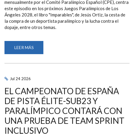
mensualmente por el Comité Paralímpico Español (CPE), centra
este episodio en los próximos Juegos Paralímpicos de Los
Ángeles 2028, el libro "Imparables", de Jesús Ortiz, la cesta de
la compra de un deportista paralímpico y la lucha contra el
dopaje, entre otros temas.
LEER MÁS
SOBRE
LA
PREPARACIÓN
DE
LOS
ÁNGELES
2028
Y
Jul
24
2026
EL
LIBRO
EL CAMPEONATO DE ESPAÑA
"IMPARABLES",
PROTAGONISTAS
DEL
DE PISTA ÉLITE-SUB23 Y
‘PÓDCAST
PARALÍMPICO’
PARALÍMPICO CONTARÁ CON
DE
JULIO
UNA PRUEBA DE TEAM SPRINT
INCLUSIVO