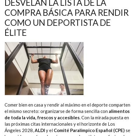
DESVELAN LA LISTA DE LA
JUEGOS
OLÍMPICOS
COMPRA BÁSICA PARA RENDIR
Y
PARALÍMPICOS
DE
COMO UN DEPORTISTA DE
LOS
ÁNGELES
ÉLITE
Comer bien en casa y rendir al máximo en el deporte comparten
el mismo secreto: organizarse de forma sencilla con
alimentos
de toda la vida, frescos y accesibles
. Con la mirada puesta en
las próximas citas internacionales y el horizonte de Los
Ángeles 2028,
ALDI
y el
Comité Paralímpico Español (CPE)
se