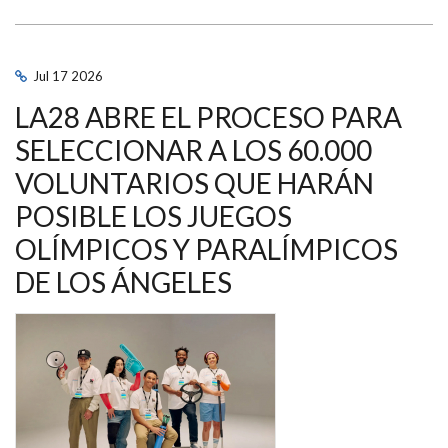
DE
ESPAÑA
DE
PISTA
ÉLITE-
Jul
17
2026
SUB23
Y
LA28 ABRE EL PROCESO PARA
PARALÍMPICO
CONTARÁ
CON
SELECCIONAR A LOS 60.000
UNA
PRUEBA
VOLUNTARIOS QUE HARÁN
DE
TEAM
POSIBLE LOS JUEGOS
SPRINT
INCLUSIVO
OLÍMPICOS Y PARALÍMPICOS
DE LOS ÁNGELES