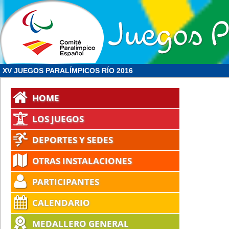
XV JUEGOS PARALÍMPICOS RÍO 2016
HOME
LOS JUEGOS
DEPORTES Y SEDES
OTRAS INSTALACIONES
PARTICIPANTES
CALENDARIO
MEDALLERO GENERAL