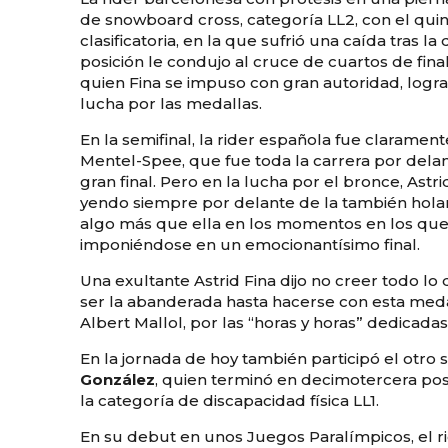
de snowboard cross, categoría LL2, con el qui
clasificatoria, en la que sufrió una caída tras 
posición le condujo al cruce de cuartos de fin
quien Fina se impuso con gran autoridad, logran
lucha por las medallas.
En la semifinal, la rider española fue claramen
Mentel-Spee, que fue toda la carrera por delan
gran final. Pero en la lucha por el bronce, Astr
yendo siempre por delante de la también hol
algo más que ella en los momentos en los que
imponiéndose en un emocionantísimo final.
Una exultante Astrid Fina dijo no creer todo lo
ser la abanderada hasta hacerse con esta medal
Albert Mallol, por las “horas y horas” dedicada
En la jornada de hoy también participó el otr
González
, quien terminó en decimotercera pos
la categoría de discapacidad física LL1.
En su debut en unos Juegos Paralímpicos, el r