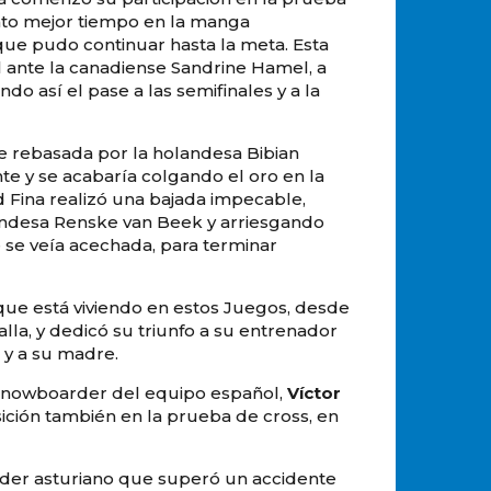
nto mejor tiempo en la manga
la que pudo continuar hasta la meta. Esta
al ante la canadiense Sandrine Hamel, a
do así el pase a las semifinales y a la
te rebasada por la holandesa Bibian
te y se acabaría colgando el oro en la
id Fina realizó una bajada impecable,
andesa Renske van Beek y arriesgando
 se veía acechada, para terminar
 que está viviendo en estos Juegos, desde
la, y dedicó su triunfo a su entrenador
s y a su madre.
o snowboarder del equipo español,
Víctor
ición también en la prueba de cross, en
ider asturiano que superó un accidente