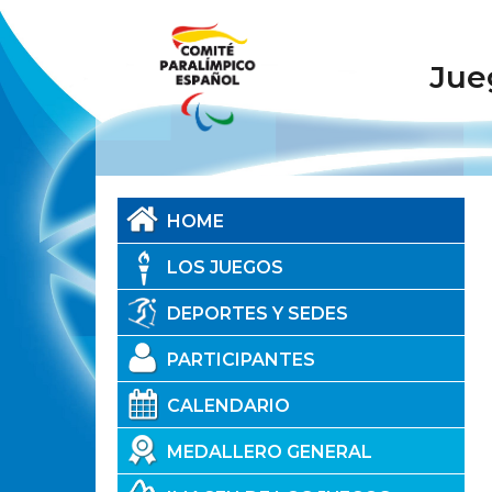
Pasar
al
contenido
Jue
principal
HOME
LOS JUEGOS
DEPORTES Y SEDES
PARTICIPANTES
CALENDARIO
MEDALLERO GENERAL