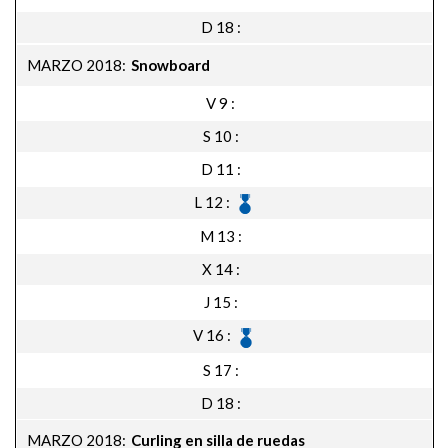
D 18
MARZO 2018
Snowboard
V 9
S 10
D 11
L 12
M 13
X 14
J 15
V 16
S 17
D 18
MARZO 2018
Curling en silla de ruedas