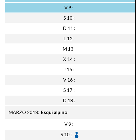
NAVEGACIÓN
V 9
S 10
D 11
L 12
M 13
X 14
J 15
V 16
S 17
D 18
MARZO 2018
Esquí alpino
V 9
S 10