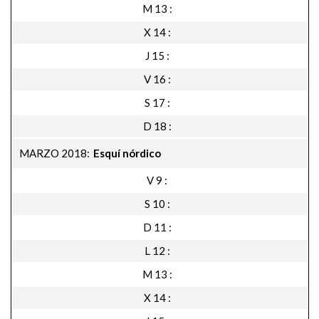
M 13
X 14
J 15
V 16
S 17
D 18
MARZO 2018
Esquí nórdico
V 9
S 10
D 11
L 12
M 13
X 14