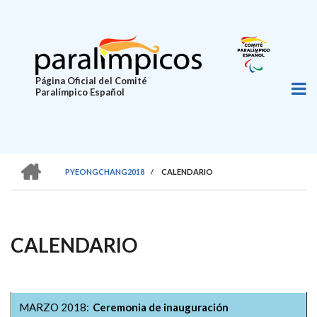
Pasar
al
contenido
principal
Página Oficial del Comité
Paralímpico Español
HOME
PYEONGCHANG2018
/
CALENDARIO
SOBRESCRIBIR
ENLACES
DE
CALENDARIO
AYUDA
A
LA
MARZO 2018
Ceremonia de inauguración