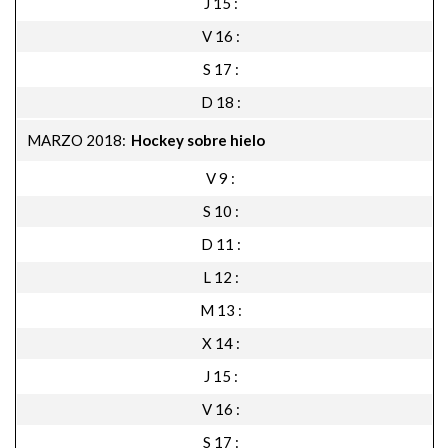
J 15
V 16
S 17
D 18
MARZO 2018
Hockey sobre hielo
V 9
S 10
D 11
L 12
M 13
X 14
J 15
V 16
S 17