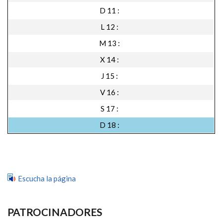
D 11
L 12
M 13
X 14
J 15
V 16
S 17
D 18
Escucha la página
PATROCINADORES