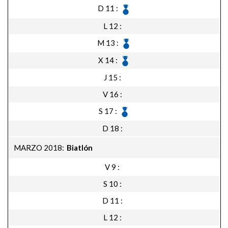
D 11
L 12
M 13
X 14
J 15
V 16
S 17
D 18
MARZO 2018
Biatlón
V 9
S 10
D 11
L 12