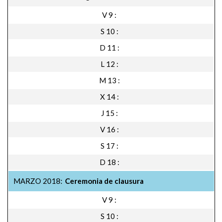
V 9
S 10
D 11
L 12
M 13
X 14
J 15
V 16
S 17
D 18
MARZO 2018
Ceremonia de clausura
V 9
S 10