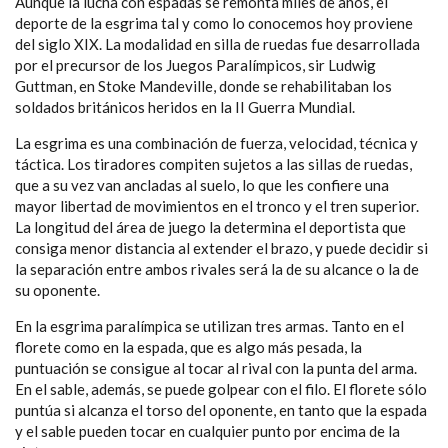
Aunque la lucha con espadas se remonta miles de años, el
deporte de la esgrima tal y como lo conocemos hoy proviene
del siglo XIX. La modalidad en silla de ruedas fue desarrollada
por el precursor de los Juegos Paralímpicos, sir Ludwig
Guttman, en Stoke Mandeville, donde se rehabilitaban los
soldados británicos heridos en la II Guerra Mundial.
La esgrima es una combinación de fuerza, velocidad, técnica y
táctica. Los tiradores compiten sujetos a las sillas de ruedas,
que a su vez van ancladas al suelo, lo que les confiere una
mayor libertad de movimientos en el tronco y el tren superior.
La longitud del área de juego la determina el deportista que
consiga menor distancia al extender el brazo, y puede decidir si
la separación entre ambos rivales será la de su alcance o la de
su oponente.
En la esgrima paralímpica se utilizan tres armas. Tanto en el
florete como en la espada, que es algo más pesada, la
puntuación se consigue al tocar al rival con la punta del arma.
En el sable, además, se puede golpear con el filo. El florete sólo
puntúa si alcanza el torso del oponente, en tanto que la espada
y el sable pueden tocar en cualquier punto por encima de la