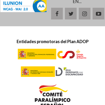
EN...
facebook
twitter
instagr
y
Entidades promotoras del Plan ADOP