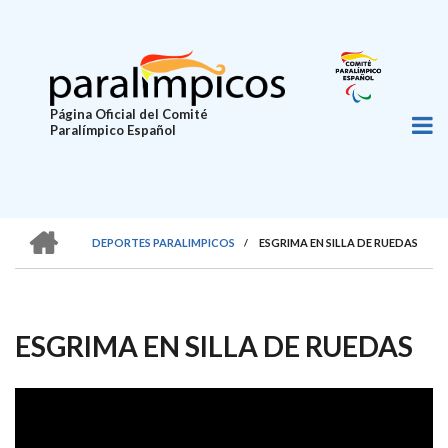
Pasar
al
contenido
principal
Página Oficial del Comité
Paralímpico Español
HOME
DEPORTES PARALIMPICOS
/
ESGRIMA EN SILLA DE RUEDAS
SOBRESCRIBIR
ENLACES
DE
ESGRIMA EN SILLA DE RUEDAS
AYUDA
A
LA