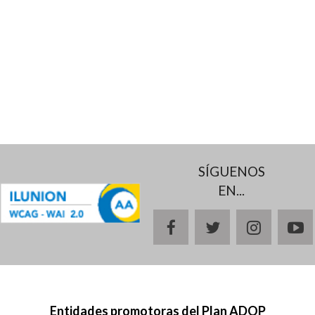
SÍGUENOS
EN...
facebook
twitter
instagr
y
Entidades promotoras del Plan ADOP