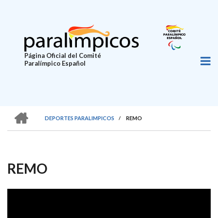
Pasar
al
contenido
principal
Página Oficial del Comité
Paralímpico Español
HOME
DEPORTES PARALIMPICOS
/
REMO
SOBRESCRIBIR
ENLACES
DE
REMO
AYUDA
A
LA