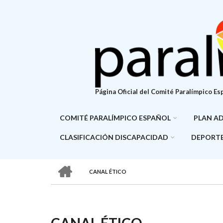
Pasar
al
contenido
principal
Página Oficial del Comité Paralímpico Es
COMITÉ PARALÍMPICO ESPAÑOL
PLAN A
CLASIFICACIÓN DISCAPACIDAD
DEPORTE
HOME
CANAL ÉTICO
SOBRESCRIBIR
ENLACES
DE
CANAL ÉTICO