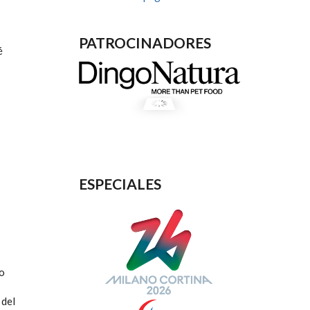
PATROCINADORES
é
ESPECIALES
co
 del