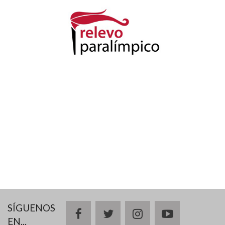
SÍGUENOS
facebook
twitter
instagram
youtube
EN...