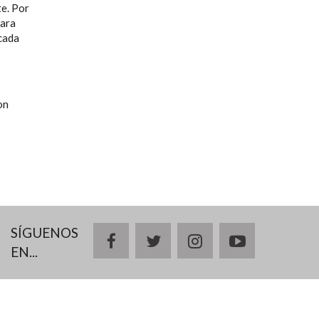
te. Por
para
icada
on
SÍGUENOS
facebook
twitter
instagram
youtube
EN...