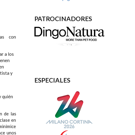
PATROCINADORES
nas con
ar a los
ienen
en
tista y
ESPECIALES
y quién
n de las
clase en
 minimice
ace unos