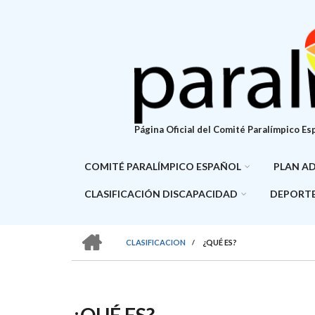
Pasar
al
contenido
principal
Página Oficial del Comité Paralímpico Es
COMITÉ PARALÍMPICO ESPAÑOL
PLAN A
CLASIFICACIÓN DISCAPACIDAD
DEPORTE
HOME
CLASIFICACION
/
¿QUÉ ES?
SOBRESCRIBIR
ENLACES
DE
¿QUÉ ES?