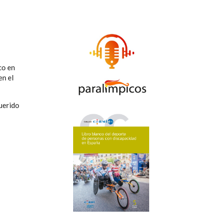
co en
en el
querido