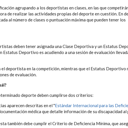
sificación agrupando a los deportistas en clases, en las que competirá
 hora de realizar las actividades propias del deporte en cuestión. En 
itada al número de clases o puntuación máxima que pueden tener los
rtistas deben tener asignada una Clase Deportiva y un Estatus Depo
n Estatus Deportivo es acudiendo a una sesión de evaluación llevad
 el deportista en la competición, mientras que el Estatus Deportivo
iones de evaluación.
uál?
eterminado deporte deben cumplirse dos criterios:
cias aparecen descritas en el "
Estándar Internacional para las Defici
 documentación médica que detalle información de su discapacidad al 
, ésta también debe cumplir el Criterio de Deficiencia Mínima, que ase