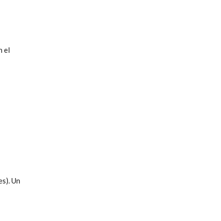
n el
es). Un