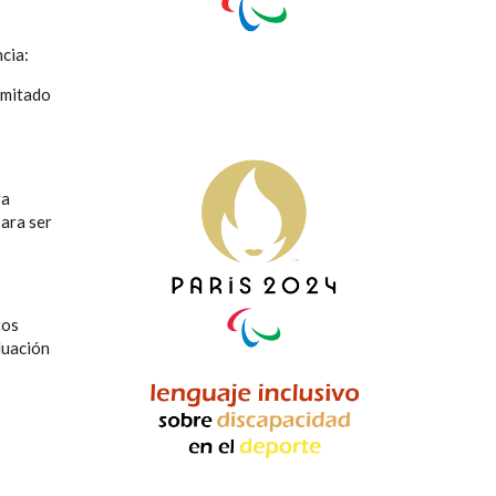
cia:
limitado
ra
para ser
tos
luación