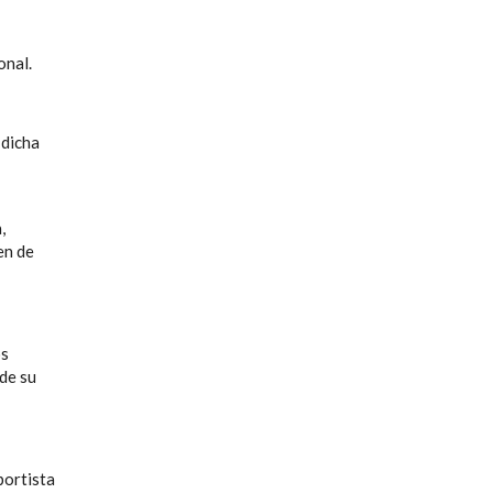
onal.
 dicha
,
en de
os
 de su
portista