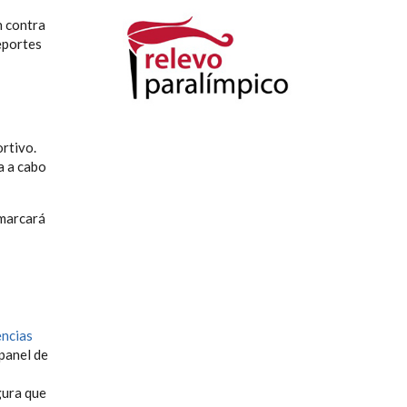
n contra
deportes
rtivo.
a a cabo
 marcará
encias
panel de
gura que