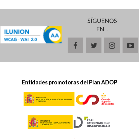
SÍGUENOS
EN...
facebook
twitter
instagr
y
Entidades promotoras del Plan ADOP