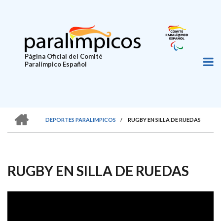
Pasar
al
contenido
principal
Página Oficial del Comité
Paralímpico Español
HOME
DEPORTES PARALIMPICOS
/
RUGBY EN SILLA DE RUEDAS
SOBRESCRIBIR
ENLACES
DE
RUGBY EN SILLA DE RUEDAS
AYUDA
A
LA