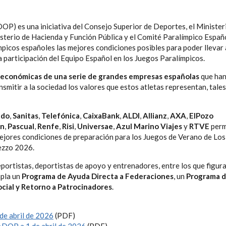
DOP)
es una iniciativa del Consejo Superior de Deportes, el Minister
terio de Hacienda y Función Pública y el Comité Paralímpico Españ
mpicos españoles las mejores condiciones posibles para poder llevar
la participación del Equipo Español en los Juegos Paralímpicos.
 económicas de una serie de grandes empresas españolas
que ha
nsmitir a la sociedad los valores que estos atletas representan, tale
ado
,
Sanitas
,
Telefónica
,
CaixaBank
,
ALDI
,
Allianz
,
AXA
,
ElPozo
on
,
Pascual
,
Renfe
,
Risi
,
Universae
,
Azul Marino Viajes
y
RTVE
perm
ejores condiciones de preparación para los Juegos de Verano de Los
ezzo 2026.
portistas, deportistas de apoyo y entrenadores, entre los que figura
mpla un
Programa de Ayuda Directa a Federaciones
, un
Programa 
cial y Retorno a Patrocinadores
.
de abril de 2026
(PDF)
ADOP a 1 de abril de 2026
(PDF)