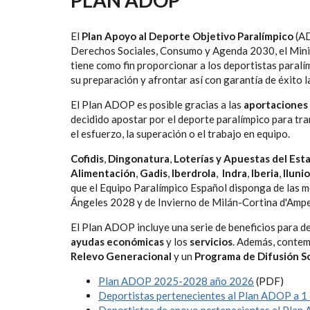
AYUDA
A
El
Plan Apoyo al Deporte Objetivo Paralímpico
(A
LA
Derechos Sociales, Consumo y Agenda 2030, el Minis
tiene como fin proporcionar a los deportistas paralí
NAVEGACIÓN
su preparación y afrontar así con garantía de éxito 
El Plan ADOP es posible gracias a las
aportaciones
decidido apostar por el deporte paralímpico para tra
el esfuerzo, la superación o el trabajo en equipo.
Cofidis
,
Dingonatura
,
Loterías y Apuestas del Est
Alimentación
,
Gadis
,
Iberdrola
,
Indra
,
Iberia
,
Iluni
que el Equipo Paralímpico Español disponga de las m
Ángeles 2028 y de Invierno de Milán-Cortina d'Amp
El Plan ADOP incluye una serie de beneficios para de
ayudas económicas
y los
servicios
. Además, conte
Relevo Generacional
y un
Programa de Difusión So
Plan ADOP 2025-2028 año 2026
(PDF)
Deportistas pertenecientes al Plan ADOP a 1 
Deportistas de apoyo pertenecientes al Plan 