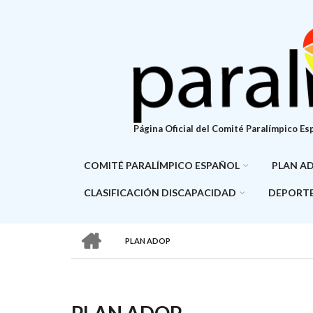
Pasar
al
contenido
principal
Página Oficial del Comité Paralímpico Es
COMITÉ PARALÍMPICO ESPAÑOL
PLAN A
CLASIFICACIÓN DISCAPACIDAD
DEPORTE
HOME
PLAN ADOP
SOBRESCRIBIR
ENLACES
DE
PLAN ADOP