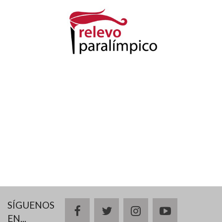
SÍGUENOS
facebook
twitter
instagram
youtube
EN...