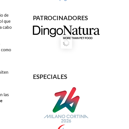
io de
PATROCINADORES
ol
que
 a cabo
n
s como
iten
ESPECIALES
n las
de