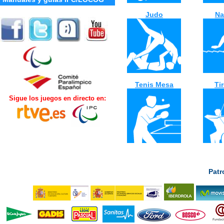
Judo
Na
Tenis Mesa
Ti
Sigue los juegos en directo en:
Patr