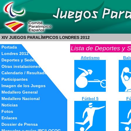
XIV JUEGOS PARALÍMPICOS LONDRES 2012
Lista de Deportes y 
Portada
Londres 2012
Atletismo
Bal
Deportes y Sedes
Otras instalaciones
Calendario / Resultados
Participantes
Imagen de los Juegos
Medallero General
Fútbol 5
Fú
Medallero Nacional
Noticias
Fotos
Enlaces
Dossier de Prensa
Manuales y guías IPC/LOCOG