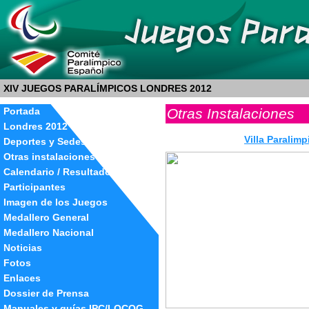
XIV JUEGOS PARALÍMPICOS LONDRES 2012
Otras Instalaciones
Portada
Londres 2012
Villa Paralimp
Deportes y Sedes
Otras instalaciones
Calendario / Resultados
Participantes
Imagen de los Juegos
Medallero General
Medallero Nacional
Noticias
Fotos
Enlaces
Dossier de Prensa
Manuales y guías IPC/LOCOG