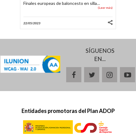
Daniel
Finales europeas de baloncesto en silla
…
07/05/2020
(Leer más)
En casa con... Héctor Cabrera
05/09/2
22/05/2023
29/04/2020
En casa con... María Delgado
SÍGUENOS
22/04/2020
EN...
En casa con... Dani Caverzaschi
facebook
twitter
instagr
y
Entidades promotoras del Plan ADOP