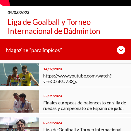
09/03/2023
Liga de Goalball y Torneo
Internacional de Bádminton
Magazine “paralímpicos”
14/07/2023
https://www.youtube.com/watch?
v=eC0uKU733_s
22/05/2023
Finales europeas de baloncesto en silla de
ruedas y campeonato de España de judo.
09/03/2023
Liga de Goalball y Torneo Internacional