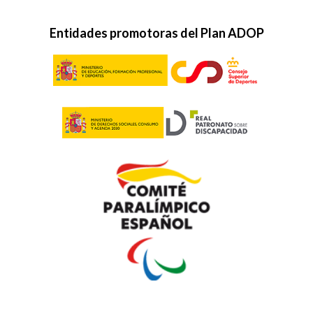
Campeonatos de España y presentación
Equipo Verallia de Promesas
Entidades promotoras del Plan ADOP
09/09/2022
Europeo de Judo y criterios de
clasificación París 2024
25/08/2022
Mundiales de Ciclismo y Piragüismo
12/08/2022
Circuito Nacional de Bádminton y Copa
del Mundo de Boccia
29/07/2022
Premios Nacionales del Deporte y
Mundial de Hípica