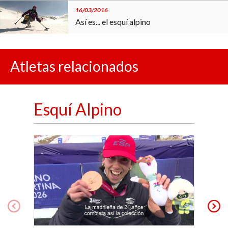
16/03/2016
Así es... el esquí alpino
19/02/2016
Atletas relacionados
Así es... la halterofilia paralímpica
14/10/2016
Esquí Alpino
Así es... el rugby en silla de ruedas
14/10/2015
Así es... el tenis de mesa paralímpico
24/09/2015
Así es... el judo paralímpico