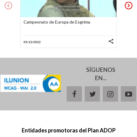
25/10/2017
Así es... el bádminton paralímpico
Campeonato de Europa de Esgrima
Campeo
25/10/2017
05/12/2022
09/05/2
Asi es... el taekwondo paralímpico
03/03/2016
SÍGUENOS
Así es... la esgrima en silla de ruedas
EN...
facebook
twitter
instagr
y
23/07/2015
Así es... la hípica paralímpica
Entidades promotoras del Plan ADOP