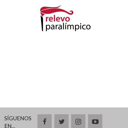
SÍGUENOS
facebook
twitter
instagram
youtube
EN...