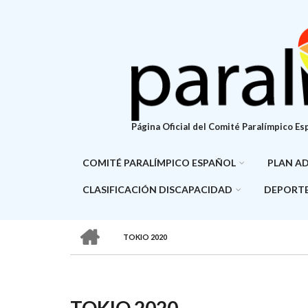
Pasar
al
contenido
principal
Página Oficial del Comité Paralímpico Es
COMITÉ PARALÍMPICO ESPAÑOL
PLAN A
CLASIFICACIÓN DISCAPACIDAD
DEPORTE
HOME
TOKIO 2020
SOBRESCRIBIR
ENLACES
DE
TOKIO 2020