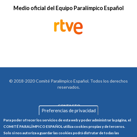
Medio oficial del Equipo Paralímpico Español
© 2018-2020 Comité Paralímpico Español. Todos los derechos
reservados.
CONTACTO
LEGAL
Preferencias de privacidad
AVISO LEGAL
FOOTER
Para poder ofrecer los servicios de esta web y poder administrar la página, el
POLÍTICA DE PRIVACIDAD
COMITÉ PARALÍMPICO ESPAÑOL utiliza cookies propias y de terceros.
Solo si nos autoriza a guardar las cookies podrá disfrutar de todas las
POLÍTICA DE COOKIES