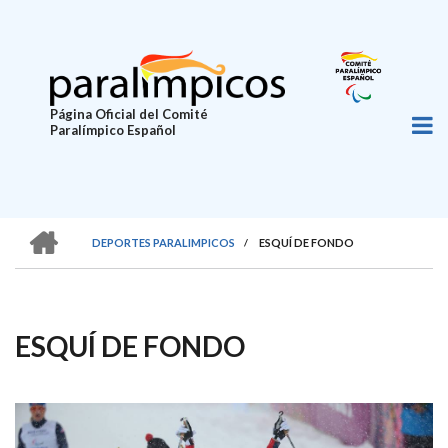
Pasar
al
contenido
principal
Página Oficial del Comité
Paralímpico Español
HOME
DEPORTES PARALIMPICOS
/
ESQUÍ DE FONDO
SOBRESCRIBIR
ENLACES
DE
ESQUÍ DE FONDO
AYUDA
A
LA