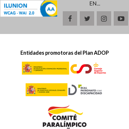
EN...
facebook
twitter
instagr
y
Entidades promotoras del Plan ADOP