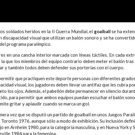
os soldados heridos en la II Guerra Mundial, el
goalball
se ha exten
n discapacidad visual que utilizan un balón sonoro y se ha converti
del programa paralímpico.
res en una cancha interior marcada con líneas táctiles. En cada ext
n la que los miembros del equipo contrario deben meter el balón tras
rar y también todos deben defender sus porterías con el cuerpo.
permitir que practiquen este deporte personas con diferentes grado
acidad visual, los jugadores deben llevar un antifaz que les cubra po
to los ojos. Además, el pabellón debe permanecer en silencio duran
tido, para permitir que ambos equipos puedan escuchar el balón sono
mite gritar y aplaudir cuando se marca un gol.
mera vez que se disputó un partido de goalball en unos Juegos Paral
 Toronto 1976, aunque sólo a modo de exhibición. Su inclusión defini
o en Arnheim 1980, para la categoría masculina, y en Nueva York y 
ville 1984 para la femenina.