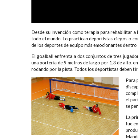
Desde su invención como terapia para rehabilitar a l
todo el mundo. Lo practican deportistas ciegos o co
de los deportes de equipo más emocionantes dentro 
El goalball enfrenta a dos conjuntos de tres jugado
una portería de 9 metros de largo por 1,3 de alto, e
rodando por la pista. Todos los deportistas deben ti
Para 
discap
comple
el par
se per
La pri
fue en
produj
Mande