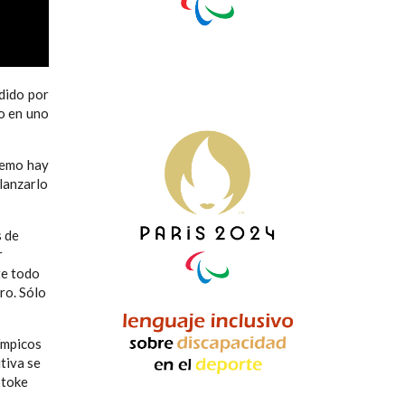
dido por
do en uno
remo hay
 lanzarlo
s de
r
te todo
ro. Sólo
ímpicos
tiva se
Stoke