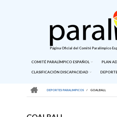
Pasar
al
contenido
principal
Página Oficial del Comité Paralímpico Es
COMITÉ PARALÍMPICO ESPAÑOL
PLAN A
CLASIFICACIÓN DISCAPACIDAD
DEPORTE
HOME
DEPORTES PARALIMPICOS
/
GOALBALL
SOBRESCRIBIR
ENLACES
DE
GOALBALL