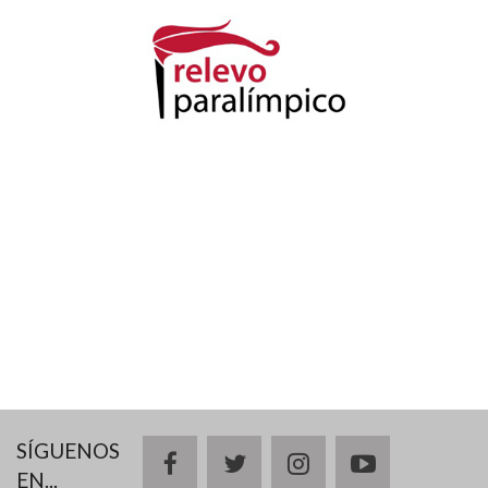
SÍGUENOS
facebook
twitter
instagram
youtube
EN...