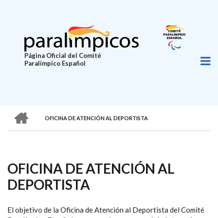
Pasar
al
contenido
principal
Página Oficial del Comité
Paralímpico Español
HOME
OFICINA DE ATENCIÓN AL DEPORTISTA
SOBRESCRIBIR
ENLACES
DE
OFICINA DE ATENCIÓN AL
AYUDA
DEPORTISTA
A
LA
El objetivo de la Oficina de Atención al Deportista del Comité