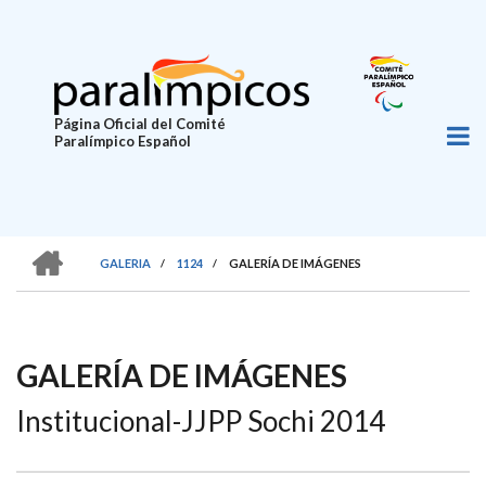
Pasar
al
contenido
principal
Página Oficial del Comité
Paralímpico Español
HOME
GALERIA
/
1124
/
GALERÍA DE IMÁGENES
SOBRESCRIBIR
ENLACES
DE
GALERÍA DE IMÁGENES
AYUDA
Institucional-JJPP Sochi 2014
A
LA