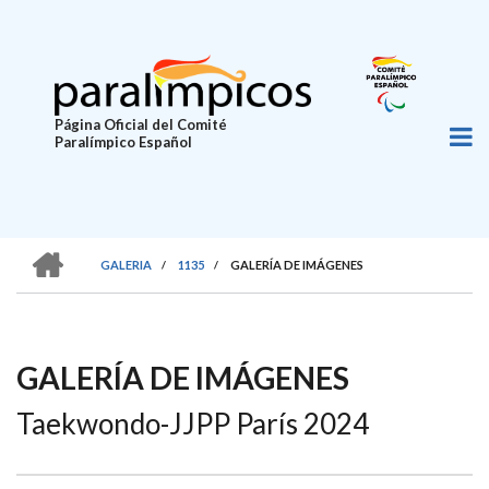
Pasar
al
contenido
principal
Página Oficial del Comité
Paralímpico Español
HOME
GALERIA
/
1135
/
GALERÍA DE IMÁGENES
SOBRESCRIBIR
ENLACES
DE
GALERÍA DE IMÁGENES
AYUDA
Taekwondo-JJPP París 2024
A
LA