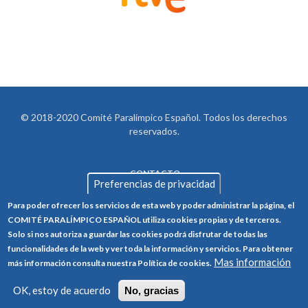
© 2018-2020 Comité Paralímpico Español. Todos los derechos
reservados.
CONTACTO
LEGAL
Preferencias de privacidad
AVISO LEGAL
FOOTER
Para poder ofrecer los servicios de esta web y poder administrar la página, el
POLÍTICA DE PRIVACIDAD
COMITÉ PARALÍMPICO ESPAÑOL utiliza cookies propias y de terceros.
Solo si nos autoriza a guardar las cookies podrá disfrutar de todas las
POLÍTICA DE COOKIES
funcionalidades de la web y ver toda la información y servicios. Para obtener
Mas información
CANAL ÉTICO
más información consulta nuestra Política de cookies.
TRABAJA CON NOSOTROS
OK, estoy de acuerdo
No, gracias