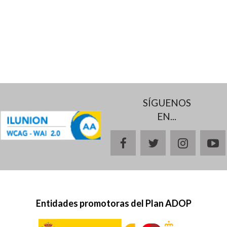
SÍGUENOS
EN...
facebook
twitter
instagr
y
Entidades promotoras del Plan ADOP