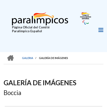
Pasar
al
contenido
principal
Página Oficial del Comité
Paralímpico Español
HOME
GALERIA
/
GALERÍA DE IMÁGENES
SOBRESCRIBIR
ENLACES
DE
GALERÍA DE IMÁGENES
AYUDA
Boccia
A
LA