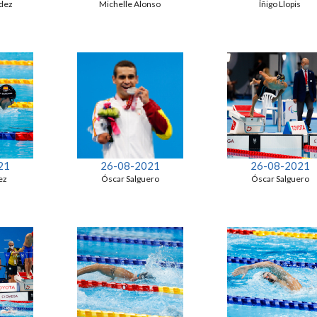
dez
Michelle Alonso
Íñigo Llopis
21
26-08-2021
26-08-2021
ez
Óscar Salguero
Óscar Salguero