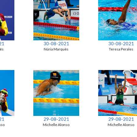
21
30-08-2021
30-08-2021
ès
Núria Marquès
Teresa Perales
21
29-08-2021
29-08-2021
nso
Michelle Alonso
Michelle Alonso