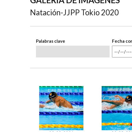
AYUDA
Natación-JJPP Tokio 2020
A
LA
NAVEGACIÓN
Palabras clave
Fecha co