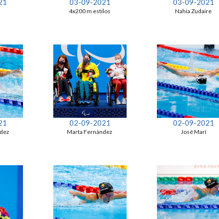
21
03-09-2021
03-09-2021
4x200 m estilos
Nahia Zudaire
21
02-09-2021
02-09-2021
ndez
Marta Fernández
José Marí