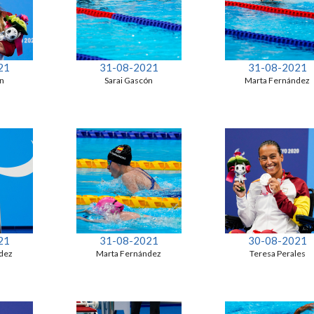
21
31-08-2021
31-08-2021
ón
Sarai Gascón
Marta Fernández
21
31-08-2021
30-08-2021
dez
Marta Fernández
Teresa Perales