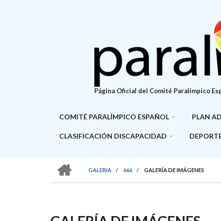
Pasar
al
contenido
principal
Página Oficial del Comité Paralímpico Es
COMITÉ PARALÍMPICO ESPAÑOL
PLAN A
CLASIFICACIÓN DISCAPACIDAD
DEPORTE
HOME
GALERIA
/
666
/
GALERÍA DE IMÁGENES
SOBRESCRIBIR
ENLACES
DE
GALERÍA DE IMÁGENES