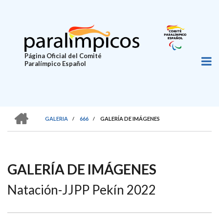
Pasar
al
contenido
principal
Página Oficial del Comité
Paralímpico Español
HOME
GALERIA
/
666
/
GALERÍA DE IMÁGENES
SOBRESCRIBIR
ENLACES
DE
GALERÍA DE IMÁGENES
AYUDA
Natación-JJPP Pekín 2022
A
LA