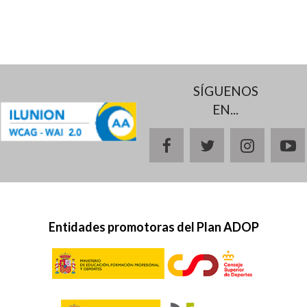
SÍGUENOS
EN...
facebook
twitter
instagr
y
Entidades promotoras del Plan ADOP