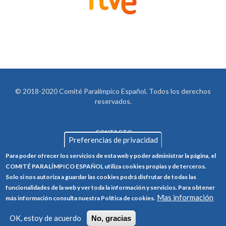
© 2018-2020 Comité Paralímpico Español. Todos los derechos
reservados.
CONTACTO
LEGAL
Preferencias de privacidad
AVISO LEGAL
FOOTER
Para poder ofrecer los servicios de esta web y poder administrar la página, el
POLÍTICA DE PRIVACIDAD
COMITÉ PARALÍMPICO ESPAÑOL utiliza cookies propias y de terceros.
Solo si nos autoriza a guardar las cookies podrá disfrutar de todas las
POLÍTICA DE COOKIES
funcionalidades de la web y ver toda la información y servicios. Para obtener
Mas información
CANAL ÉTICO
más información consulta nuestra Política de cookies.
TRABAJA CON NOSOTROS
OK, estoy de acuerdo
No, gracias