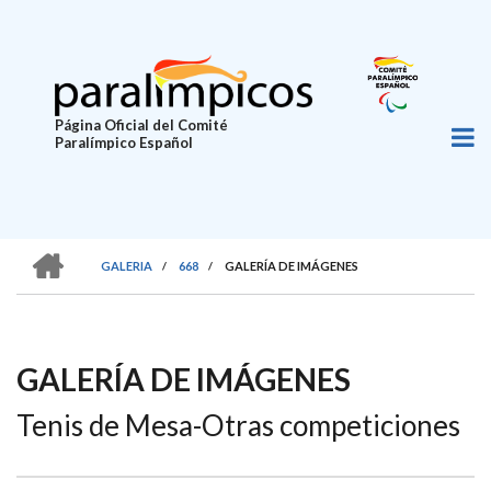
Pasar
al
contenido
principal
Página Oficial del Comité
Paralímpico Español
HOME
GALERIA
/
668
/
GALERÍA DE IMÁGENES
SOBRESCRIBIR
ENLACES
DE
GALERÍA DE IMÁGENES
AYUDA
Tenis de Mesa-Otras competiciones
A
LA