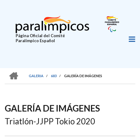
Pasar
al
contenido
principal
Página Oficial del Comité
Paralímpico Español
HOME
GALERIA
/
683
/
GALERÍA DE IMÁGENES
SOBRESCRIBIR
ENLACES
DE
GALERÍA DE IMÁGENES
AYUDA
Triatlón-JJPP Tokio 2020
A
LA