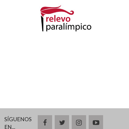
SÍGUENOS
facebook
twitter
instagram
youtube
EN...