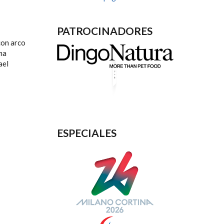
PATROCINADORES
con arco
ma
ael
ESPECIALES