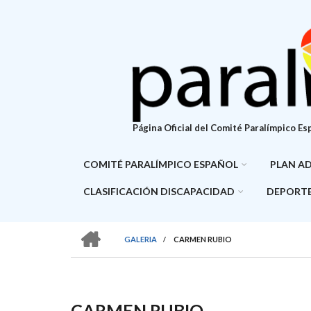
Pasar
al
contenido
principal
Página Oficial del Comité Paralímpico Es
COMITÉ PARALÍMPICO ESPAÑOL
PLAN A
CLASIFICACIÓN DISCAPACIDAD
DEPORTE
HOME
GALERIA
/
CARMEN RUBIO
SOBRESCRIBIR
ENLACES
DE
CARMEN RUBIO