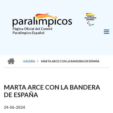
Pasar
al
contenido
principal
Página Oficial del Comité
Paralímpico Español
HOME
GALERIA
/
MARTA ARCE CON LA BANDERA DE ESPAÑA
SOBRESCRIBIR
ENLACES
DE
MARTA ARCE CON LA BANDERA
AYUDA
DE ESPAÑA
A
LA
24-06-2024