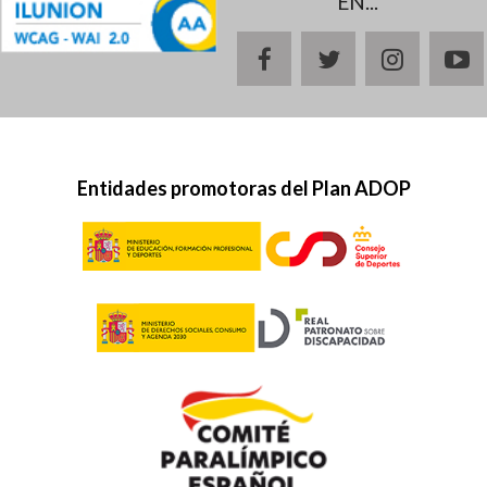
EN...
facebook
twitter
instagr
y
Entidades promotoras del Plan ADOP