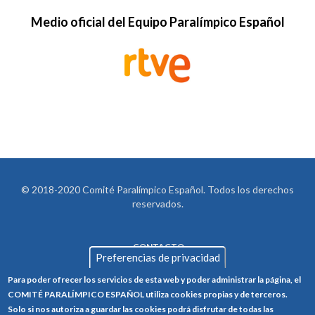
Medio oficial del Equipo Paralímpico Español
© 2018-2020 Comité Paralímpico Español. Todos los derechos
reservados.
CONTACTO
LEGAL
Preferencias de privacidad
AVISO LEGAL
FOOTER
Para poder ofrecer los servicios de esta web y poder administrar la página, el
POLÍTICA DE PRIVACIDAD
COMITÉ PARALÍMPICO ESPAÑOL utiliza cookies propias y de terceros.
Solo si nos autoriza a guardar las cookies podrá disfrutar de todas las
POLÍTICA DE COOKIES