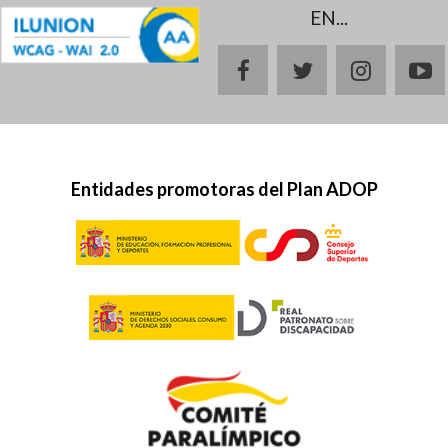
EN...
facebook
twitter
instagr
y
Entidades promotoras del Plan ADOP