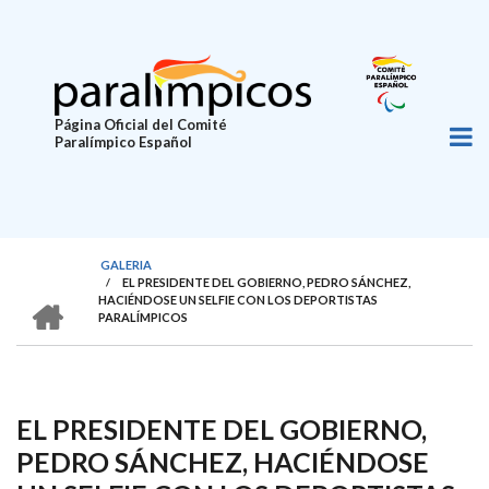
Pasar
al
contenido
principal
Página Oficial del Comité
Paralímpico Español
GALERIA
/
EL PRESIDENTE DEL GOBIERNO, PEDRO SÁNCHEZ,
SOBRESCRIBIR
HOME
HACIÉNDOSE UN SELFIE CON LOS DEPORTISTAS
PARALÍMPICOS
ENLACES
DE
AYUDA
EL PRESIDENTE DEL GOBIERNO,
A
PEDRO SÁNCHEZ, HACIÉNDOSE
LA