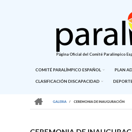
Pasar
al
contenido
principal
Página Oficial del Comité Paralímpico Es
COMITÉ PARALÍMPICO ESPAÑOL
PLAN A
CLASIFICACIÓN DISCAPACIDAD
DEPORTE
HOME
GALERIA
/
CEREMONIA DE INAUGURACIÓN
SOBRESCRIBIR
ENLACES
DE
CEREMONIA DE INAUGURAC