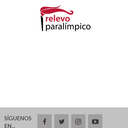
SÍGUENOS
facebook
twitter
instagram
youtube
EN...