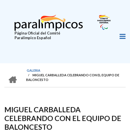
Pasar
al
contenido
principal
Página Oficial del Comité
Paralímpico Español
GALERIA
HOME
/
MIGUEL CARBALLEDA CELEBRANDO CON EL EQUIPO DE
SOBRESCRIBIR
BALONCESTO
ENLACES
DE
AYUDA
MIGUEL CARBALLEDA
A
CELEBRANDO CON EL EQUIPO DE
LA
BALONCESTO