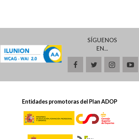
SÍGUENOS
EN...
facebook
twitter
instagr
y
Entidades promotoras del Plan ADOP