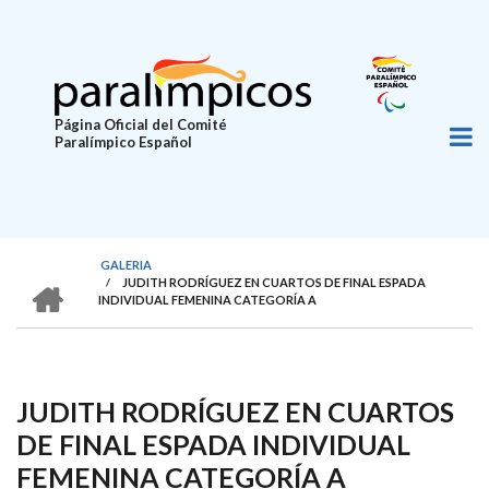
Pasar
al
contenido
principal
Página Oficial del Comité
Paralímpico Español
GALERIA
HOME
/
JUDITH RODRÍGUEZ EN CUARTOS DE FINAL ESPADA
SOBRESCRIBIR
INDIVIDUAL FEMENINA CATEGORÍA A
ENLACES
DE
AYUDA
JUDITH RODRÍGUEZ EN CUARTOS
A
DE FINAL ESPADA INDIVIDUAL
LA
FEMENINA CATEGORÍA A