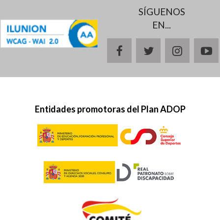
SÍGUENOS
EN...
facebook
twitter
instagr
y
Entidades promotoras del Plan ADOP