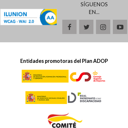
SÍGUENOS
EN...
facebook
twitter
instagr
y
Entidades promotoras del Plan ADOP