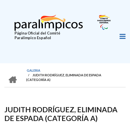
Pasar
al
contenido
principal
Página Oficial del Comité
Paralímpico Español
GALERIA
HOME
/
JUDITH RODRÍGUEZ, ELIMINADA DE ESPADA
SOBRESCRIBIR
(CATEGORÍA A)
ENLACES
DE
AYUDA
JUDITH RODRÍGUEZ, ELIMINADA
A
DE ESPADA (CATEGORÍA A)
LA