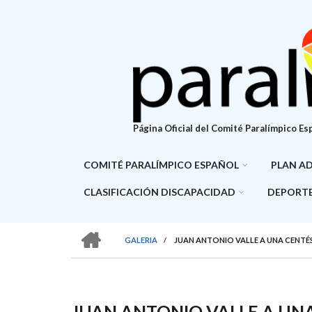
Pasar
al
contenido
principal
Página Oficial del Comité Paralímpico Es
COMITÉ PARALÍMPICO ESPAÑOL
PLAN A
CLASIFICACIÓN DISCAPACIDAD
DEPORTE
HOME
GALERIA
/
JUAN ANTONIO VALLE A UNA CENTÉ
SOBRESCRIBIR
ENLACES
DE
JUAN ANTONIO VALLE A UN