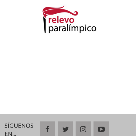
SÍGUENOS
facebook
twitter
instagram
youtube
EN...