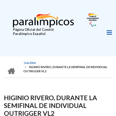
Pasar
al
contenido
principal
Página Oficial del Comité
Paralímpico Español
GALERIA
HOME
/
HIGINIO RIVERO, DURANTE LA SEMIFINAL DE INDIVIDUAL
SOBRESCRIBIR
OUTRIGGER VL2
ENLACES
DE
AYUDA
HIGINIO RIVERO, DURANTE LA
A
SEMIFINAL DE INDIVIDUAL
LA
OUTRIGGER VL2