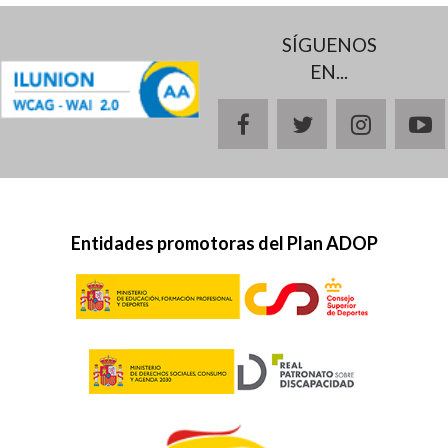
SÍGUENOS
EN...
facebook
twitter
instagr
y
Entidades promotoras del Plan ADOP