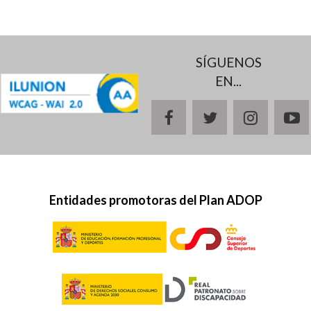
SÍGUENOS
EN...
facebook
twitter
instagr
y
Entidades promotoras del Plan ADOP