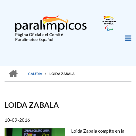
Pasar
al
contenido
principal
Página Oficial del Comité
Paralímpico Español
HOME
GALERIA
/
LOIDA ZABALA
SOBRESCRIBIR
ENLACES
DE
LOIDA ZABALA
AYUDA
A
10-09-2016
LA
Loida Zabala compite en la