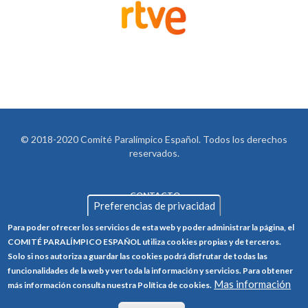
© 2018-2020 Comité Paralímpico Español. Todos los derechos
reservados.
CONTACTO
LEGAL
Preferencias de privacidad
AVISO LEGAL
FOOTER
Para poder ofrecer los servicios de esta web y poder administrar la página, el
POLÍTICA DE PRIVACIDAD
COMITÉ PARALÍMPICO ESPAÑOL utiliza cookies propias y de terceros.
Solo si nos autoriza a guardar las cookies podrá disfrutar de todas las
POLÍTICA DE COOKIES
funcionalidades de la web y ver toda la información y servicios. Para obtener
Mas información
CANAL ÉTICO
más información consulta nuestra Política de cookies.
TRABAJA CON NOSOTROS