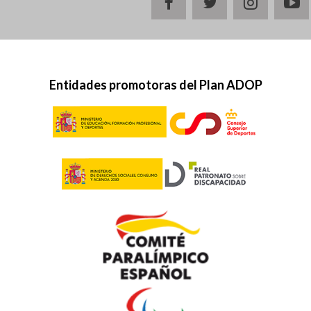
facebook
twitter
instagr
y
Entidades promotoras del Plan ADOP