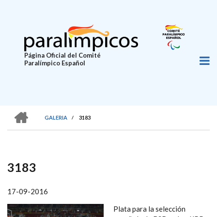
Pasar
al
contenido
principal
Página Oficial del Comité
Paralímpico Español
HOME
GALERIA
/
3183
SOBRESCRIBIR
ENLACES
DE
3183
AYUDA
A
17-09-2016
LA
Plata para la selección