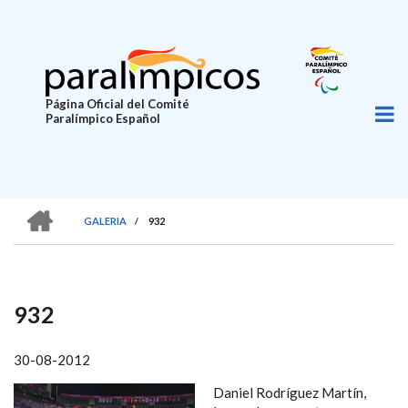
Pasar
al
contenido
principal
Página Oficial del Comité
Paralímpico Español
HOME
GALERIA
/
932
SOBRESCRIBIR
ENLACES
DE
932
AYUDA
A
30-08-2012
LA
Daniel Rodríguez Martín,