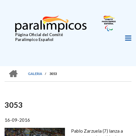
Pasar
al
contenido
principal
Página Oficial del Comité
Paralímpico Español
HOME
GALERIA
/
3053
SOBRESCRIBIR
ENLACES
DE
3053
AYUDA
A
16-09-2016
LA
Pablo Zarzuela (7) lanza a