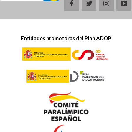
facebook
twitter
instagr
y
Entidades promotoras del Plan ADOP