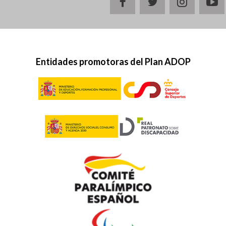
facebook
twitter
instagr
y
Entidades promotoras del Plan ADOP