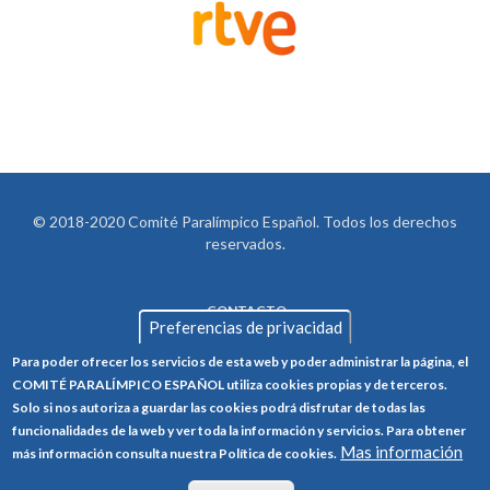
© 2018-2020 Comité Paralímpico Español. Todos los derechos
reservados.
CONTACTO
LEGAL
Preferencias de privacidad
AVISO LEGAL
FOOTER
Para poder ofrecer los servicios de esta web y poder administrar la página, el
POLÍTICA DE PRIVACIDAD
COMITÉ PARALÍMPICO ESPAÑOL utiliza cookies propias y de terceros.
Solo si nos autoriza a guardar las cookies podrá disfrutar de todas las
POLÍTICA DE COOKIES
funcionalidades de la web y ver toda la información y servicios. Para obtener
Mas información
CANAL ÉTICO
más información consulta nuestra Política de cookies.
TRABAJA CON NOSOTROS