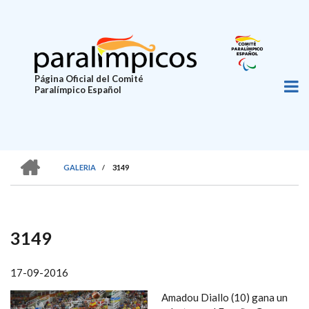
Pasar
al
contenido
principal
Página Oficial del Comité
Paralímpico Español
HOME
GALERIA
/
3149
SOBRESCRIBIR
ENLACES
DE
3149
AYUDA
A
17-09-2016
LA
Amadou Diallo (10) gana un