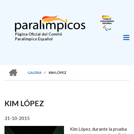
Pasar
al
contenido
principal
Página Oficial del Comité
Paralímpico Español
HOME
GALERIA
/
KIM LÓPEZ
SOBRESCRIBIR
ENLACES
DE
KIM LÓPEZ
AYUDA
A
31-10-2015
LA
Kim López, durante la prueba