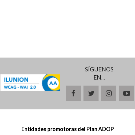
SÍGUENOS
EN...
facebook
twitter
instagr
y
Entidades promotoras del Plan ADOP