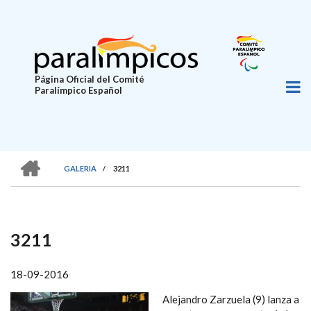
Pasar
al
contenido
principal
Página Oficial del Comité
Paralímpico Español
HOME
GALERIA
/
3211
SOBRESCRIBIR
ENLACES
DE
3211
AYUDA
A
18-09-2016
LA
Alejandro Zarzuela (9) lanza a