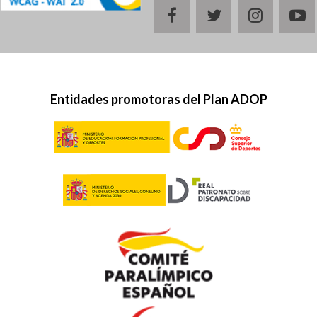
facebook
twitter
instagr
y
Entidades promotoras del Plan ADOP