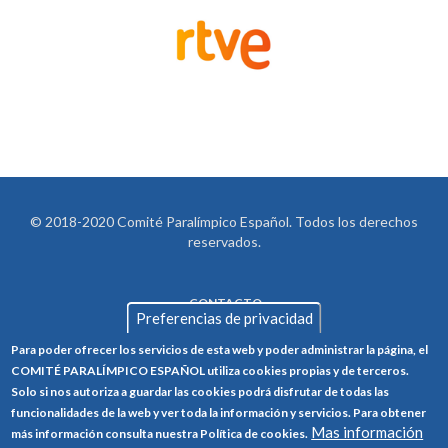
© 2018-2020 Comité Paralímpico Español. Todos los derechos
reservados.
CONTACTO
LEGAL
Preferencias de privacidad
AVISO LEGAL
FOOTER
Para poder ofrecer los servicios de esta web y poder administrar la página, el
POLÍTICA DE PRIVACIDAD
COMITÉ PARALÍMPICO ESPAÑOL utiliza cookies propias y de terceros.
Solo si nos autoriza a guardar las cookies podrá disfrutar de todas las
POLÍTICA DE COOKIES
funcionalidades de la web y ver toda la información y servicios. Para obtener
CANAL ÉTICO
Mas información
más información consulta nuestra Política de cookies.