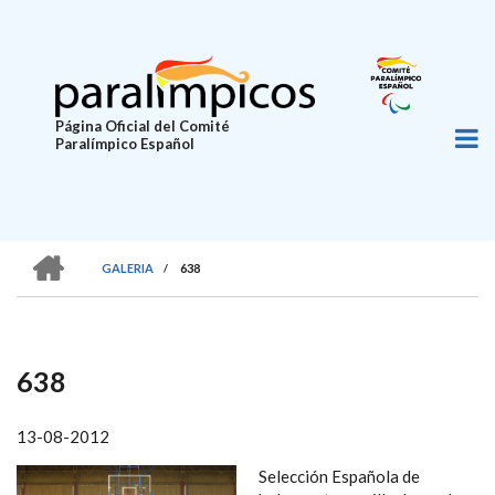
Pasar
al
contenido
principal
Página Oficial del Comité
Paralímpico Español
HOME
GALERIA
/
638
SOBRESCRIBIR
ENLACES
DE
638
AYUDA
A
13-08-2012
LA
Selección Española de