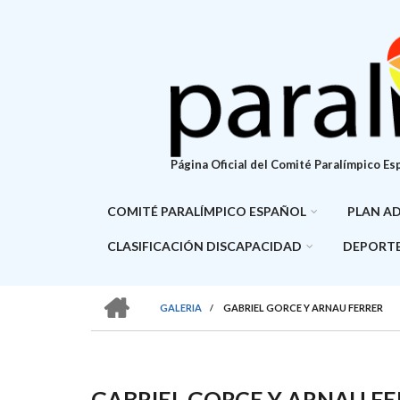
Pasar
al
contenido
principal
Página Oficial del Comité Paralímpico Es
COMITÉ PARALÍMPICO ESPAÑOL
PLAN A
CLASIFICACIÓN DISCAPACIDAD
DEPORTE
HOME
GALERIA
/
GABRIEL GORCE Y ARNAU FERRER
SOBRESCRIBIR
ENLACES
DE
GABRIEL GORCE Y ARNAU F