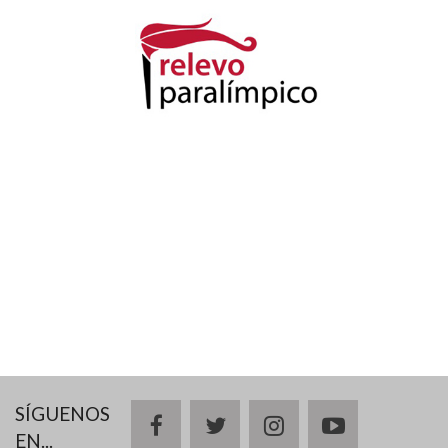
SÍGUENOS
facebook
twitter
instagram
youtube
EN...