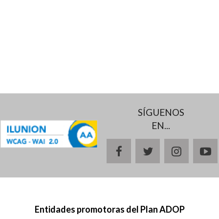
SÍGUENOS
EN...
facebook
twitter
instagr
y
Entidades promotoras del Plan ADOP