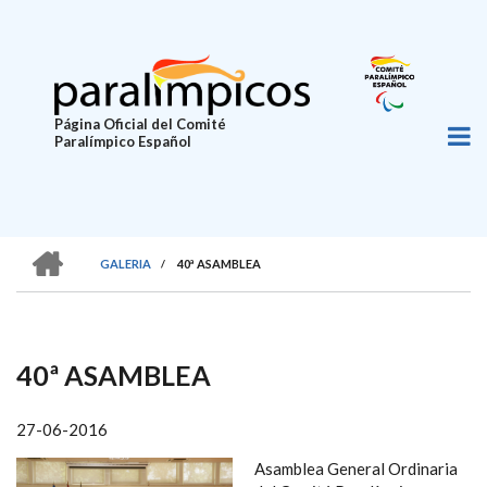
Pasar
al
contenido
principal
Página Oficial del Comité
Paralímpico Español
HOME
GALERIA
/
40ª ASAMBLEA
SOBRESCRIBIR
ENLACES
DE
40ª ASAMBLEA
AYUDA
A
27-06-2016
LA
Asamblea General Ordinaria