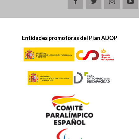
facebook
twitter
instagr
y
Entidades promotoras del Plan ADOP