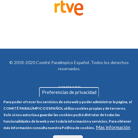
© 2018-2020 Comité Paralímpico Español. Todos los derechos
reservados.
CONTACTO
LEGAL
Preferencias de privacidad
AVISO LEGAL
FOOTER
Para poder ofrecer los servicios de esta web y poder administrar la página, el
POLÍTICA DE PRIVACIDAD
COMITÉ PARALÍMPICO ESPAÑOL utiliza cookies propias y de terceros.
Solo si nos autoriza a guardar las cookies podrá disfrutar de todas las
POLÍTICA DE COOKIES
funcionalidades de la web y ver toda la información y servicios. Para obtener
Mas información
CANAL ÉTICO
más información consulta nuestra Política de cookies.
TRABAJA CON NOSOTROS