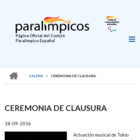
Pasar
al
contenido
principal
Página Oficial del Comité
Paralímpico Español
HOME
GALERIA
/
CEREMONIA DE CLAUSURA
SOBRESCRIBIR
ENLACES
DE
CEREMONIA DE CLAUSURA
AYUDA
A
18-09-2016
LA
Actuación musical de Tokio