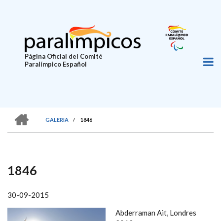
Pasar
al
contenido
principal
Página Oficial del Comité
Paralímpico Español
HOME
GALERIA
/
1846
SOBRESCRIBIR
ENLACES
DE
1846
AYUDA
A
30-09-2015
LA
Abderraman Ait, Londres