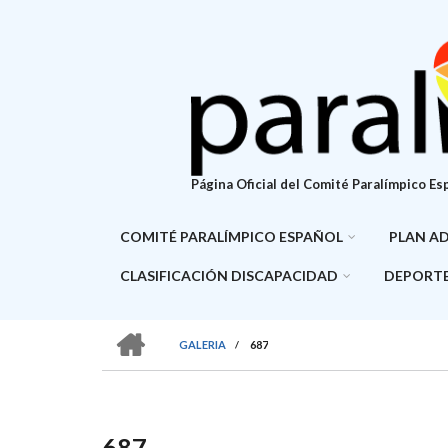
Pasar
al
contenido
principal
Página Oficial del Comité Paralímpico Es
COMITÉ PARALÍMPICO ESPAÑOL
PLAN A
CLASIFICACIÓN DISCAPACIDAD
DEPORTE
HOME
GALERIA
/
687
SOBRESCRIBIR
ENLACES
DE
687