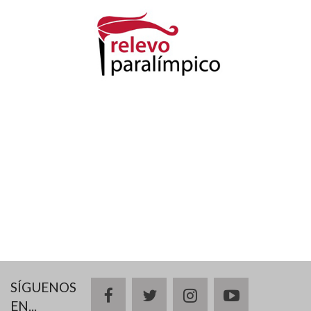
SÍGUENOS
facebook
twitter
instagram
youtube
EN...